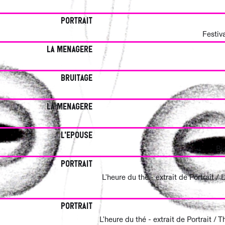
Portrait
Festiv
La Menagere
Bruitage
La Menagere
L'epouse
Bi
Portrait
L'heure du thé - extrait de Portrait 
Portrait
L'heure du thé - extrait de Portrait 